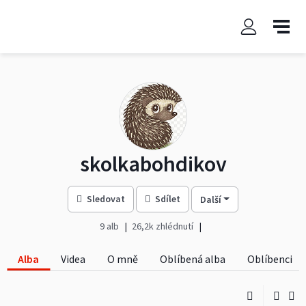
skolkabohdikov
Sledovat
Sdílet
Další
9 alb
26,2k zhlédnutí
Alba
Videa
O mně
Oblíbená alba
Oblíbenci